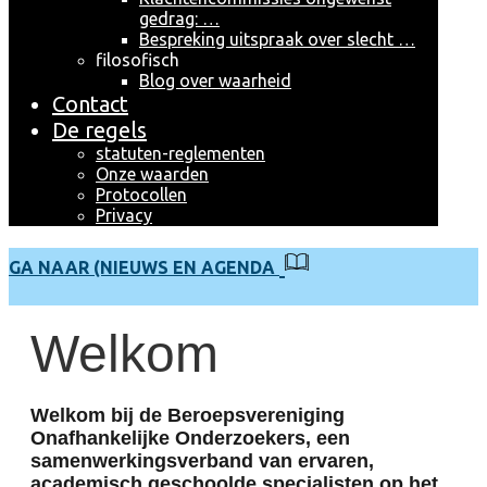
gedrag: …
Bespreking uitspraak over slecht …
filosofisch
Blog over waarheid
Contact
De regels
statuten-reglementen
Onze waarden
Protocollen
Privacy
GA NAAR (NIEUWS EN AGENDA
Welkom
Welkom bij de Beroepsvereniging
Onafhankelijke Onderzoekers, een
samenwerkingsverband van ervaren,
academisch geschoolde specialisten op het