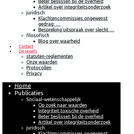
Beter beslissen bij de overheid
Artikel over integriteitsonderzoek
juridisch
Klachtencommissies ongewenst
gedrag: …
Bespreking uitspraak over slecht …
filosofisch
Blog over waarheid
Contact
De regels
statuten-reglementen
Onze waarden
Protocollen
Privacy
Home
Publicaties
Sociaal-wetenschappelijk
Op zoek naar waarden
Integriteit toxische overheid
Beter beslissen bij de overheid
Artikel over integriteitsonderzoek
juridisch
Klachtencommissies ongewenst